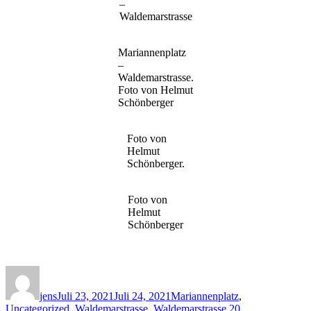
–
Waldemarstrasse
Mariannenplatz
–
Waldemarstrasse.
Foto von Helmut
Schönberger
Foto von
Helmut
Schönberger.
Foto von
Helmut
Schönberger
Autor
Veröffentlicht
Kategorien
am
jens
Juli 23, 2021
Juli 24, 2021
Mariannenplatz
,
Uncategorized
,
Waldemarstrasse
,
Waldemarstrasse 20
,