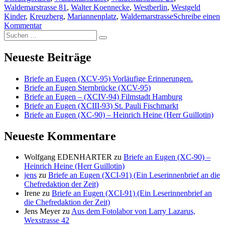
Schlagw
Waldemarstrasse 81
,
Walter Koennecke
,
Westberlin
,
Westgeld
Kinder
,
Kreuzberg
,
Mariannenplatz
,
Waldemarstrasse
Schreibe einen
zu
Kommentar
Suche
Fotos
Suchen
nach:
aus
Kreuzberg
Neueste Beiträge
(IX)
Briefe an Eugen (XCV-95) Vorläufige Erinnerungen.
Briefe an Eugen Sternbrücke (XCV-95)
Briefe an Eugen – (XCIV-94) Filmstadt Hamburg
Briefe an Eugen (XCIII-93) St. Pauli Fischmarkt
Briefe an Eugen (XC-90) – Heinrich Heine (Herr Guillotin)
Neueste Kommentare
Wolfgang EDENHARTER
zu
Briefe an Eugen (XC-90) –
Heinrich Heine (Herr Guillotin)
jens
zu
Briefe an Eugen (XCI-91) (Ein Leserinnenbrief an die
Chefredaktion der Zeit)
Irene
zu
Briefe an Eugen (XCI-91) (Ein Leserinnenbrief an
die Chefredaktion der Zeit)
Jens Meyer
zu
Aus dem Fotolabor von Larry Lazarus,
Wexstrasse 42