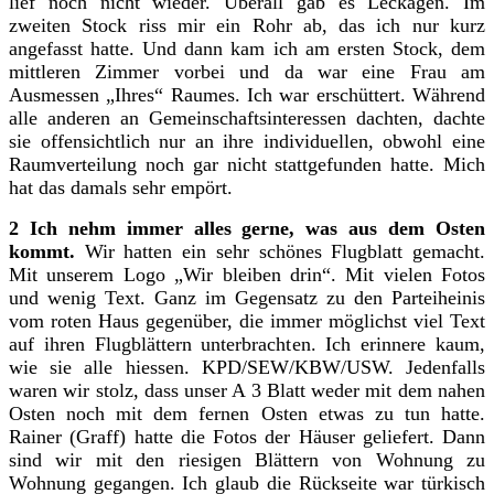
lief noch nicht wieder. Überall gab es Leckagen. Im
zweiten Stock riss mir ein Rohr ab, das ich nur kurz
angefasst hatte. Und dann kam ich am ersten Stock, dem
mittleren Zimmer vorbei und da war eine Frau am
Ausmessen „Ihres“ Raumes. Ich war erschüttert. Während
alle anderen an Gemeinschaftsinteressen dachten, dachte
sie offensichtlich nur an ihre individuellen, obwohl eine
Raumverteilung noch gar nicht stattgefunden hatte. Mich
hat das damals sehr empört.
2 Ich nehm immer alles gerne, was aus dem Osten
kommt.
Wir hatten ein sehr schönes Flugblatt gemacht.
Mit unserem Logo „Wir bleiben drin“. Mit vielen Fotos
und wenig Text. Ganz im Gegensatz zu den Parteiheinis
vom roten Haus gegenüber, die immer möglichst viel Text
auf ihren Flugblättern unterbrachten. Ich erinnere kaum,
wie sie alle hiessen. KPD/SEW/KBW/USW. Jedenfalls
waren wir stolz, dass unser A 3 Blatt weder mit dem nahen
Osten noch mit dem fernen Osten etwas zu tun hatte.
Rainer (Graff) hatte die Fotos der Häuser geliefert. Dann
sind wir mit den riesigen Blättern von Wohnung zu
Wohnung gegangen. Ich glaub die Rückseite war türkisch