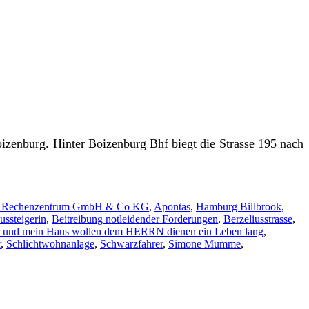
zenburg. Hinter Boizenburg Bhf biegt die Strasse 195 nach
 Rechenzentrum GmbH & Co KG
,
Apontas
,
Hamburg Billbrook
,
ussteigerin
,
Beitreibung notleidender Forderungen
,
Berzeliusstrasse
,
r und mein Haus wollen dem HERRN dienen ein Leben lang
,
r
,
Schlichtwohnanlage
,
Schwarzfahrer
,
Simone Mumme
,