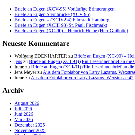
Briefe an Eugen (XCV-95) Vorläufige Erinnerungen.
Briefe an Eugen Sternbrücke (XCV-95)
Briefe an Eugen – (XCIV-94) Filmstadt Hamburg
Briefe an Eugen (XCIII-93) St. Pauli Fischmarkt
Briefe an Eugen (XC-90) – Heinrich Heine (Herr Guillotin)
Neueste Kommentare
Wolfgang EDENHARTER
zu
Briefe an Eugen (XC-90) – Hein
jens
zu
Briefe an Eugen (XCI-91) (Ein Leserinnenbrief an die C
Irene
zu
Briefe an Eugen (XCI-91) (Ein Leserinnenbrief an die 
Jens Meyer
zu
Aus dem Fotolabor von Larry Lazarus, Wexstra
Irene
zu
Aus dem Fotolabor von Larry Lazarus, Wexstrasse 42
Archiv
August 2026
Juli 2026
Juni 2026
Mai 2026
Dezember 2025
November 2025