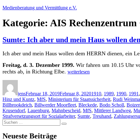
Zum
Medienberatung und Vermittlung e.V.
Inhalt
springen
Kategorie:
AIS Rechenzentru
Sumte: Ich aber und mein Haus wollen d
Ich aber und mein Haus wollen dem HERRN dienen, ein Le
Freitag, d. 3. Dezember 1999.
Wir fahren um 10.15 Uhr vo
„Sumte:
rechts ab, in Richtung Elbe.
weiterlesen
Ich
aber
Autor
Veröffentlicht
Kategorien
und
am
mein
jens
Februar 18, 2019
Februar 8, 2020
1910
,
1989
,
1990
,
1991
Haus
Hinz und Kuntz
,
MfS
,
Ministerium für Staatssicherheit
,
Rudi Weinm
wollen
Billbrookdeich
,
Billwerder Moorfleet
,
Bleckede
,
Bodo Scholl
,
Boize
dem
Krusendorf
,
Lauenburg
,
Mahnbescheid
,
MfS
,
Mittlerer Landweg
,
Mu
HERRN
Strafversetzungsort für Sozialarbeiter
,
Sumte
,
Treuhand
,
Zahlungsers
Suche
dienen
Suchen
nach:
ein
Leben
Neueste Beiträge
lang“