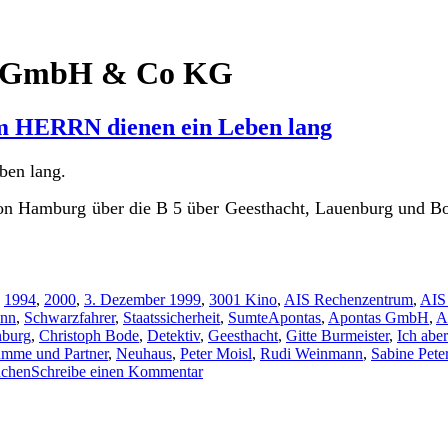
m GmbH & Co KG
em HERRN dienen ein Leben lang
ben lang.
n Hamburg über die B 5 über Geesthacht, Lauenburg und Boi
,
1994
,
2000
,
3. Dezember 1999
,
3001 Kino
,
AIS Rechenzentrum
,
AIS
Schlagwörter
ann
,
Schwarzfahrer
,
Staatssicherheit
,
Sumte
Apontas
,
Apontas GmbH
,
A
nburg
,
Christoph Bode
,
Detektiv
,
Geesthacht
,
Gitte Burmeister
,
Ich abe
mme und Partner
,
Neuhaus
,
Peter Moisl
,
Rudi Weinmann
,
Sabine Pete
zu
uchen
Schreibe einen Kommentar
Sumte:
Ich
aber
und