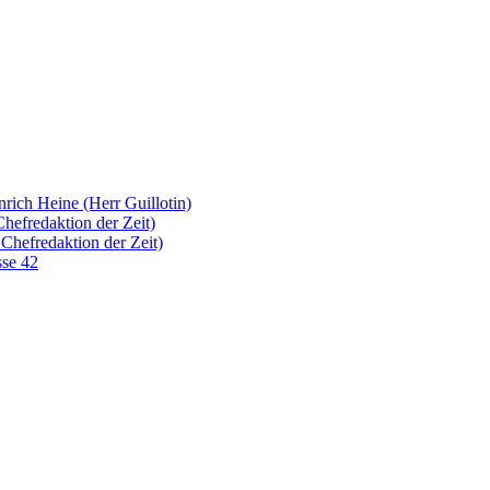
mein
Haus
wollen
dem
HERRN
dienen
ein
Leben
lang
rich Heine (Herr Guillotin)
hefredaktion der Zeit)
Chefredaktion der Zeit)
sse 42