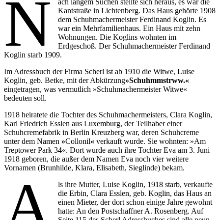
N
ach langem Suchen stellte sich heraus, es war die
Kantstraße in Lichtenberg. Das Haus gehörte 1908
dem Schuhmachermeister Ferdinand Koglin. Es
war ein Mehrfamilienhaus. Ein Haus mit zehn
Wohnungen. Die Koglins wohnten im
Erdgeschoß. Der Schuhmachermeister Ferdinand
Koglin starb 1909.
Im Adressbuch der Firma Scherl ist ab 1910 die Witwe, Luise
Koglin, geb. Betke, mit der Abkürzung
»
Schuhmmstrww.
«
eingetragen, was vermutlich »Schuhmachermeister Witwe«
bedeuten soll.
1918 heiratete die Tochter des Schuhmachermeisters, Clara Koglin,
Karl Friedrich Esslen aus Luxemburg, der Teilhaber einer
Schuhcremefabrik in Berlin Kreuzberg war, deren Schuhcreme
unter dem Namen
»
Collonil
«
verkauft wurde. Sie wohnten: »Am
Treptower Park 34«. Dort wurde auch ihre Tochter Eva am 3. Juni
1918 geboren, die außer dem Namen Eva noch vier weitere
Vornamen (Brunhilde, Klara, Elisabeth, Sieglinde) bekam.
A
ls ihre Mutter, Luise Koglin, 1918 starb, verkaufte
die Erbin, Clara Esslen, geb. Koglin, das Haus an
einen Mieter, der dort schon einige Jahre gewohnt
hatte: An den Postschaffner A. Rosenberg. Auf
Seite 115 des Scherl Adressbuches sind alle neun