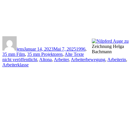
Autor
Veröffentlicht
Kategorien
am
Zeichnung Helga
jens
Januar 14, 2023
Mai 7, 2025
1996
,
Bachmann
35 mm Film
,
35 mm Projektoren
,
Alte Texte
nicht veröffentlicht
,
Altona
,
Arbeiter
,
Arbeiterbewegung
,
Arbeiterin
,
Arbeiterklasse