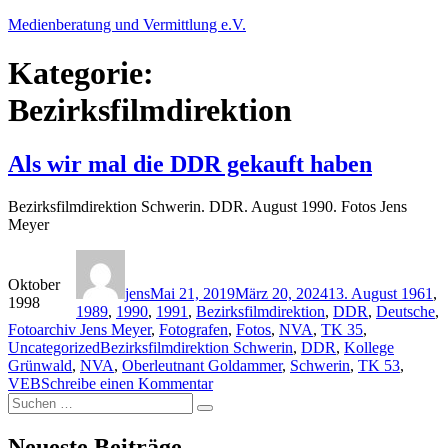
Zum
Medienberatung und Vermittlung e.V.
Inhalt
springen
Kategorie:
Bezirksfilmdirektion
Als wir mal die DDR gekauft haben
Bezirksfilmdirektion Schwerin. DDR. August 1990. Fotos Jens
Meyer
Autor
Veröffentlicht
Kategorien
am
Oktober
jens
Mai 21, 2019
März 20, 2024
13. August 1961
,
1998
1989
,
1990
,
1991
,
Bezirksfilmdirektion
,
DDR
,
Deutsche
,
Fotoarchiv Jens Meyer
,
Fotografen
,
Fotos
,
NVA
,
TK 35
,
Schlagwörter
Uncategorized
Bezirksfilmdirektion Schwerin
,
DDR
,
Kollege
Grünwald
,
NVA
,
Oberleutnant Goldammer
,
Schwerin
,
TK 53
,
zu
VEB
Schreibe einen Kommentar
Suche
Als
Suchen
nach:
wir
mal
Neueste Beiträge