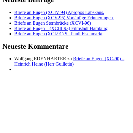
die
DDR
Briefe an Eugen (XCIV-94) Apropos Labskaus.
gekauft
Briefe an Eugen (XCV-95) Vorläufige Erinnerungen.
haben
Briefe an Eugen Sternbrücke (XCVI-96)
Briefe an Eugen – (XCIII-93) Filmstadt Hamburg
Briefe an Eugen (XCI-91) St. Pauli Fischmarkt
Neueste Kommentare
Wolfgang EDENHARTER
zu
Briefe an Eugen (XC-90) –
Heinrich Heine (Herr Guillotin)