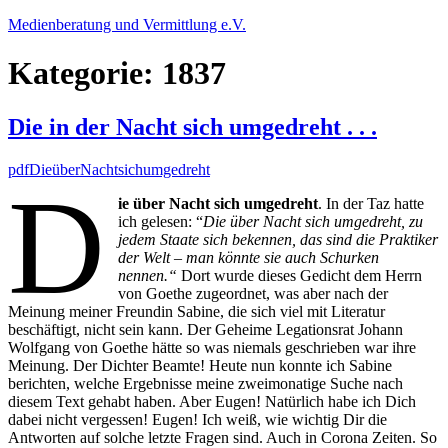
Zum
Medienberatung und Vermittlung e.V.
Inhalt
springen
Kategorie:
1837
Die in der Nacht sich umgedreht . . .
pdfDieüberNachtsichumgedreht
D
ie über Nacht sich umgedreht
. In der Taz hatte
ich gelesen: “
Die über Nacht sich umgedreht, zu
jedem Staate sich bekennen, das sind die Praktiker
der Welt – man könnte sie auch Schurken
nennen.“
Dort wurde dieses Gedicht dem Herrn
von Goethe zugeordnet, was aber nach der
Meinung meiner Freundin Sabine, die sich viel mit Literatur
beschäftigt, nicht sein kann. Der Geheime Legationsrat Johann
Wolfgang von Goethe hätte so was niemals geschrieben war ihre
Meinung. Der Dichter Beamte! Heute nun konnte ich Sabine
berichten, welche Ergebnisse meine zweimonatige Suche nach
diesem Text gehabt haben. Aber Eugen! Natürlich habe ich Dich
dabei nicht vergessen! Eugen! Ich weiß, wie wichtig Dir die
Antworten auf solche letzte Fragen sind. Auch in Corona Zeiten. So