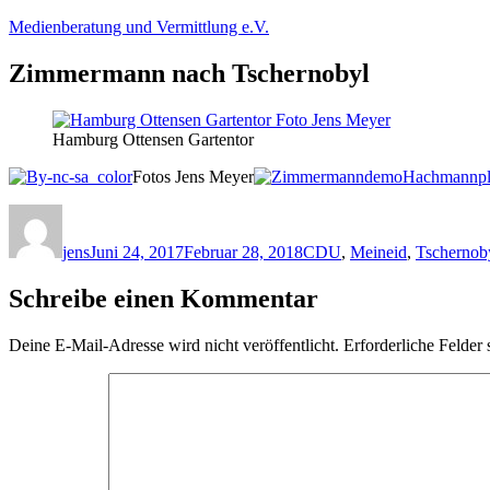
Zum
Medienberatung und Vermittlung e.V.
Inhalt
springen
Zimmermann nach Tschernobyl
Hamburg Ottensen Gartentor
Fotos Jens Meyer
Autor
Veröffentlicht
Kategorien
am
jens
Juni 24, 2017
Februar 28, 2018
CDU
,
Meineid
,
Tschernob
Schreibe einen Kommentar
Deine E-Mail-Adresse wird nicht veröffentlicht.
Erforderliche Felder 