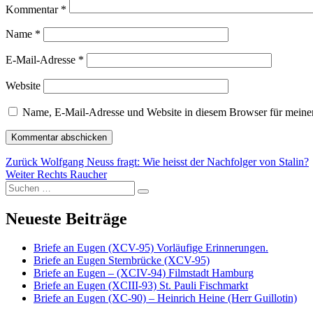
Kommentar
*
Name
*
E-Mail-Adresse
*
Website
Name, E-Mail-Adresse und Website in diesem Browser für meine
Beitragsnavigation
Vorheriger
Zurück
Wolfgang Neuss fragt: Wie heisst der Nachfolger von Stalin?
Nächster
Beitrag:
Weiter
Rechts Raucher
Suche
Beitrag:
Suchen
nach:
Neueste Beiträge
Briefe an Eugen (XCV-95) Vorläufige Erinnerungen.
Briefe an Eugen Sternbrücke (XCV-95)
Briefe an Eugen – (XCIV-94) Filmstadt Hamburg
Briefe an Eugen (XCIII-93) St. Pauli Fischmarkt
Briefe an Eugen (XC-90) – Heinrich Heine (Herr Guillotin)