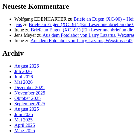
Neueste Kommentare
Wolfgang EDENHARTER
zu
Briefe an Eugen (XC-90) – Hein
jens
zu
Briefe an Eugen (XCI-91) (Ein Leserinnenbrief an die C
Irene
zu
Briefe an Eugen (XCI-91) (Ein Leserinnenbrief an die 
Jens Meyer
zu
Aus dem Fotolabor von Larry Lazarus, Wexstra
Irene
zu
Aus dem Fotolabor von Larry Lazarus, Wexstrasse 42
Archiv
August 2026
Juli 2026
Juni 2026
Mai 2026
Dezember 2025
November 2025
Oktober 2025
September 2025
August 2025
Juni 2025
Mai 2025
April 2025
März 2025