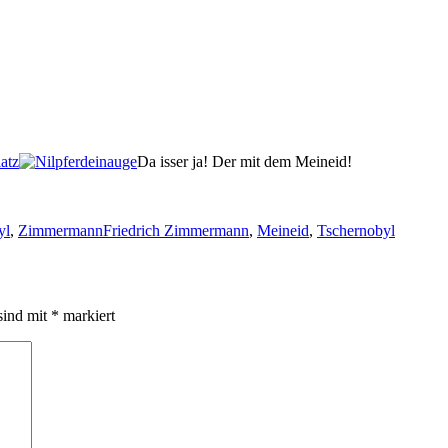
Da isser ja! Der mit dem Meineid!
Schlagwörter
yl
,
Zimmermann
Friedrich Zimmermann
,
Meineid
,
Tschernobyl
sind mit
*
markiert