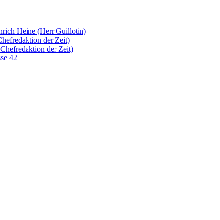
rich Heine (Herr Guillotin)
hefredaktion der Zeit)
Chefredaktion der Zeit)
sse 42