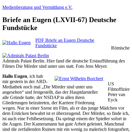
Zum
Medienberatung und Vermittlung e.V.
Inhalt
springen
Briefe an Eugen (LXVII-67) Deutsche
Fundstücke
PDF Briefe an Eugen Deutsche
Fundstücke
Römische
Admirals Palast Berlin. Hier fand die deutsche Erstaufführung des
Filmes Die Mörder sind unter uns statt. Foto Jens Meyer.
Hallo Eugen
, ich hab
mir gestern in der ARD-
US
Mediathek noch mal „Die Mörder sind unter uns
Filmoffizier
angesehen“ und festgestellt, das der Hauptdarsteller
Peter van
alle Gründe hatte, der NSDAP in allen ihren
Eyck
Gliederungen beizutreten, der Karriere Förderung
wegen. Nur in einer Szene im Film, als er das junge Mädchen vor
dem Ersticken bewahrt ist er überzeugend. Der Mörder, so finde ich,
ist auch eine Fehlbesetzung. Da springt einem der Spießer sofort in
die Augen. Der Kameramann hat gute Arbeit geleistet. Manchmal
sind die zerfallenden Ruinen mir ein wenig zu malerisch fotografiert,