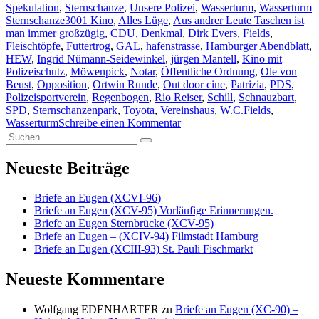
Spekulation
,
Sternschanze
,
Unsere Polizei
,
Wasserturm
,
Wasserturm
Schlagwörter
Sternschanze
3001 Kino
,
Alles Lüge
,
Aus andrer Leute Taschen ist
man immer großzügig
,
CDU
,
Denkmal
,
Dirk Evers
,
Fields
,
Fleischtöpfe
,
Futtertrog
,
GAL
,
hafenstrasse
,
Hamburger Abendblatt
,
HEW
,
Ingrid Nümann-Seidewinkel
,
jürgen Mantell
,
Kino mit
Polizeischutz
,
Möwenpick
,
Notar
,
Öffentliche Ordnung
,
Ole von
Beust
,
Opposition
,
Ortwin Runde
,
Out door cine
,
Patrizia
,
PDS
,
Polizeisportverein
,
Regenbogen
,
Rio Reiser
,
Schill
,
Schnauzbart
,
SPD
,
Sternschanzenpark
,
Toyota
,
Vereinshaus
,
W.C.Fields
,
zu
Wasserturm
Schreibe einen Kommentar
Suche
Wasserturm
Suchen
nach:
im
Schanzenpark-
Neueste Beiträge
ein
paar
Briefe an Eugen (XCVI-96)
Worte
Briefe an Eugen (XCV-95) Vorläufige Erinnerungen.
zu
Briefe an Eugen Sternbrücke (XCV-95)
sagen
Briefe an Eugen – (XCIV-94) Filmstadt Hamburg
Briefe an Eugen (XCIII-93) St. Pauli Fischmarkt
Neueste Kommentare
Wolfgang EDENHARTER
zu
Briefe an Eugen (XC-90) –