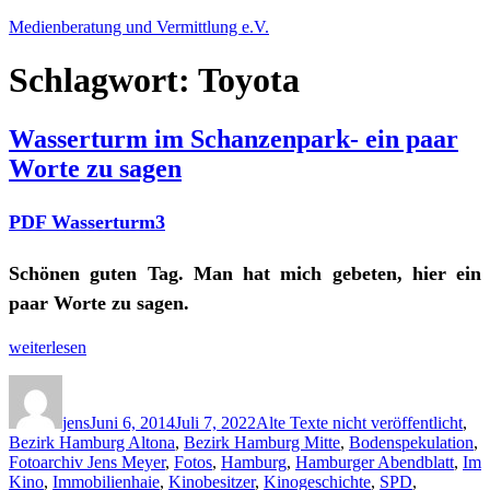
Zum
Medienberatung und Vermittlung e.V.
Inhalt
springen
Schlagwort:
Toyota
Wasserturm im Schanzenpark- ein paar
Worte zu sagen
PDF Wasserturm3
Schönen guten Tag. Man hat mich gebeten, hier ein
paar Worte zu sagen.
„Wasserturm
weiterlesen
im
Autor
Veröffentlicht
Kategorien
Schanzenpark-
am
ein
jens
Juni 6, 2014
Juli 7, 2022
Alte Texte nicht veröffentlicht
,
paar
Bezirk Hamburg Altona
,
Bezirk Hamburg Mitte
,
Bodenspekulation
,
Worte
Fotoarchiv Jens Meyer
,
Fotos
,
Hamburg
,
Hamburger Abendblatt
,
Im
zu
Kino
,
Immobilienhaie
,
Kinobesitzer
,
Kinogeschichte
,
SPD
,
sagen“