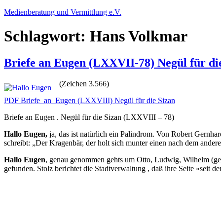
Zum
Medienberatung und Vermittlung e.V.
Inhalt
springen
Schlagwort:
Hans Volkmar
Briefe an Eugen (LXXVII-78) Negül für di
(Zeichen 3.566)
PDF Briefe_an_Eugen (LXXVIII) Negül für die Sizan
Briefe an Eugen . Negül für die Sizan (LXXVIII – 78)
Hallo Eugen,
ja, das ist natürlich ein Palindrom. Von Robert Gernh
schreibt: „Der Kragenbär, der holt sich munter einen nach dem andere
Hallo Eugen
, genau genommen gehts um Otto, Ludwig, Wilhelm (genan
gefunden. Stolz berichtet die Stadtverwaltung , daß ihre Seite »seit 