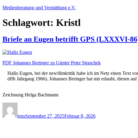
Zum
Medienberatung und Vermittlung e.V.
Inhalt
springen
Schlagwort:
Kristl
Briefe an Eugen betrifft GPS (LXXXVI-86)
PDF Johannes Beringer zu Günter Peter Straschek
Hallo Eugen, bei der newfilmkritik habe ich im Netz einen Text vo
dffb Jahrgang 1966). Johannes Beringer hat mir erlaubt, diesen auf
Zeichnung Helga Bachmann
Autor
Veröffentlicht
Kategorien
am
jens
September 27, 2025
Februar 8, 2026