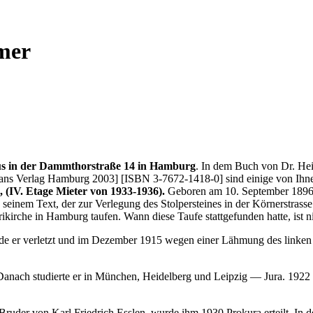
mer
s in der Dammthorstraße 14 in Hamburg
. In dem Buch von Dr. He
ians Verlag Hamburg 2003] [ISBN 3-7672-1418-0] sind einige von Ih
, (IV. Etage Mieter von 1933-1936).
Geboren am 10. September 189
 seinem Text, der zur Verlegung des Stolpersteines in der Körnerstrasse
ikirche in Hamburg taufen. Wann diese Taufe stattgefunden hatte, ist nic
rde er verletzt und im Dezember 1915 wegen einer Lähmung des linken 
nach studierte er in München, Heidelberg und Leipzig ― Jura. 1922 pro
ruder von Karl Friedrich Esslen, wurde ihm 1930 Prokura erteilt. In 