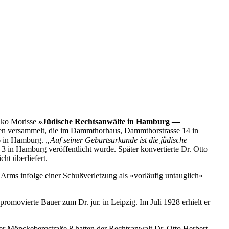
iko Morisse
»Jüdische Rechtsanwälte in Hamburg —
nen versammelt, die im Dammthorhaus, Dammthorstrasse 14 in
6 in Hamburg.
„Auf seiner Geburtsurkunde ist die jüdische
 3 in Hamburg veröffentlicht wurde. Später konvertierte Dr. Otto
ht überliefert.
Arms infolge einer Schußverletzung als »vorläufig untauglich«
movierte Bauer zum Dr. jur. in Leipzig. Im Juli 1928 erhielt er
der Mönckebergstraße 8 hatten der Rechtsanwalt Dr. Otto Herbert