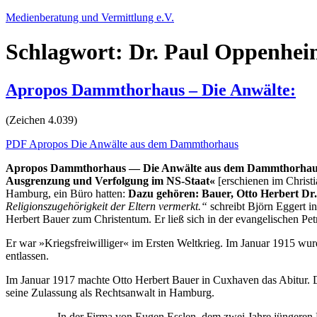
Zum
Medienberatung und Vermittlung e.V.
Inhalt
springen
Schlagwort:
Dr. Paul Oppenhei
Apropos Dammthorhaus – Die Anwälte:
(Zeichen 4.039)
PDF Apropos Die Anwälte aus dem Dammthorhaus
Apropos Dammthorhaus
—
Die Anwälte aus dem Dammthorhau
Ausgrenzung und Verfolgung im NS-Staat«
[erschienen im Christ
Hamburg, ein Büro hatten:
Dazu gehören:
Bauer, Otto Herbert Dr.
Religionszugehörigkeit der Eltern vermerkt.“
schreibt Björn Eggert in
Herbert Bauer zum Christentum. Er ließ sich in der evangelischen Petr
Er war »Kriegsfreiwilliger« im Ersten Weltkrieg. Im Januar 1915 wu
entlassen.
Im Januar 1917 machte Otto Herbert Bauer in Cuxhaven das Abitur. Da
seine Zulassung als Rechtsanwalt in Hamburg.
In der Firma von Eugen Esslen, dem zwei Jahre jüngeren B