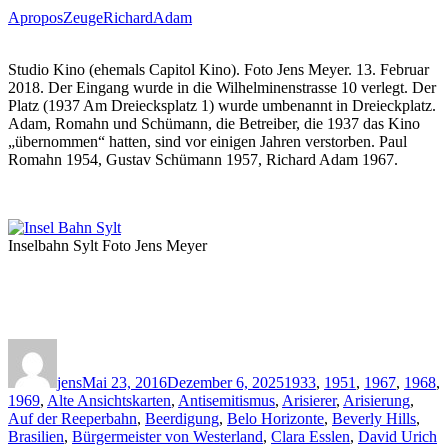
AproposZeugeRichardAdam
Studio Kino (ehemals Capitol Kino). Foto Jens Meyer. 13. Februar
2018. Der Eingang wurde in die Wilhelminenstrasse 10 verlegt. Der
Platz (1937 Am Dreiecksplatz 1) wurde umbenannt in Dreieckplatz.
Adam, Romahn und Schümann, die Betreiber, die 1937 das Kino
„übernommen“ hatten, sind vor einigen Jahren verstorben. Paul
Romahn 1954, Gustav Schümann 1957, Richard Adam 1967.
Inselbahn Sylt Foto Jens Meyer
Autor
Veröffentlicht
Kategorien
am
jens
Mai 23, 2016
Dezember 6, 2025
1933
,
1951
,
1967
,
1968
,
1969
,
Alte Ansichtskarten
,
Antisemitismus
,
Arisierer
,
Arisierung
,
Auf der Reeperbahn
,
Beerdigung
,
Belo Horizonte
,
Beverly Hills
,
Brasilien
,
Bürgermeister von Westerland
,
Clara Esslen
,
David Urich