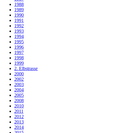
1988
1989
1990
1991
1992
1993
1994
1995
1996
1997
1998
1999
2. Elbstrasse
2000
2002
2003
2004
2005
2008
2010
2011
2012
2013
2014
2015