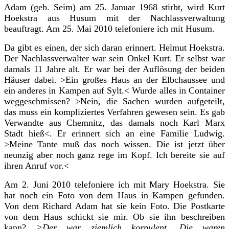
Adam (geb. Seim) am 25. Januar 1968 stirbt, wird Kurt
Hoekstra aus Husum mit der Nachlassverwaltung
beauftragt. Am 25. Mai 2010 telefoniere ich mit Husum.
Da gibt es einen, der sich daran erinnert. Helmut Hoekstra.
Der Nachlassverwalter war sein Onkel Kurt. Er selbst war
damals 11 Jahre alt. Er war bei der Auflösung der beiden
Häuser dabei. >Ein großes Haus an der Elbchaussee und
ein anderes in Kampen auf Sylt.< Wurde alles in Container
weggeschmissen? >Nein, die Sachen wurden aufgeteilt,
das muss ein kompliziertes Verfahren gewesen sein. Es gab
Verwandte aus Chemnitz, das damals noch Karl Marx
Stadt hieß<. Er erinnert sich an eine Familie Ludwig.
>Meine Tante muß das noch wissen. Die ist jetzt über
neunzig aber noch ganz rege im Kopf. Ich bereite sie auf
ihren Anruf vor.<
Am 2. Juni 2010 telefoniere ich mit Mary Hoekstra. Sie
hat noch ein Foto von dem Haus in Kampen gefunden.
Von dem Richard Adam hat sie kein Foto. Die Postkarte
von dem Haus schickt sie mir. Ob sie ihn beschreiben
kann?
>Der war ziemlich korpulent. Die waren