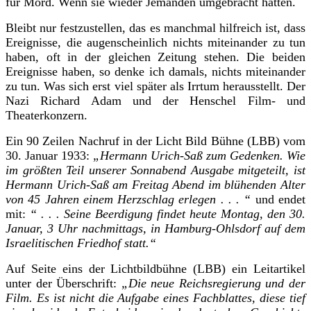
für Mord. Wenn sie wieder Jemanden umgebracht hatten.
Bleibt nur festzustellen, das es manchmal hilfreich ist, dass
Ereignisse, die augenscheinlich nichts miteinander zu tun
haben, oft in der gleichen Zeitung stehen. Die beiden
Ereignisse haben, so denke ich damals, nichts miteinander
zu tun. Was sich erst viel später als Irrtum herausstellt. Der
Nazi Richard Adam und der Henschel Film- und
Theaterkonzern.
Ein 90 Zeilen Nachruf in der Licht Bild Bühne (LBB) vom
30. Januar 1933:
„Hermann Urich-Saß zum Gedenken. Wie
im größten Teil unserer Sonnabend Ausgabe mitgeteilt, ist
Hermann Urich-Saß am Freitag Abend im blühenden Alter
von 45 Jahren einem Herzschlag erlegen . . . “
und endet
mit:
“ . . . Seine Beerdigung findet heute Montag, den 30.
Januar, 3 Uhr nachmittags, in Hamburg-Ohlsdorf auf dem
Israelitischen Friedhof statt.“
Auf Seite eins der Lichtbildbühne (LBB) ein Leitartikel
unter der Überschrift:
„Die neue Reichsregierung und der
Film. Es ist nicht die Aufgabe eines Fachblattes, diese tief