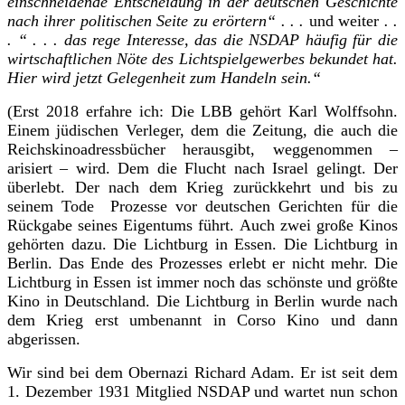
einschneidende Entscheidung in der deutschen Geschichte
nach ihrer politischen Seite zu erörtern“ . . .
und weiter
. .
. “ . . . das rege Interesse, das die NSDAP häufig für die
wirtschaftlichen Nöte des Lichtspielgewerbes bekundet hat.
Hier wird jetzt Gelegenheit zum Handeln sein.“
(Erst 2018 erfahre ich: Die LBB gehört Karl Wolffsohn.
Einem jüdischen Verleger, dem die Zeitung, die auch die
Reichskinoadressbücher herausgibt, weggenommen –
arisiert – wird. Dem die Flucht nach Israel gelingt. Der
überlebt. Der nach dem Krieg zurückkehrt und bis zu
seinem Tode Prozesse vor deutschen Gerichten für die
Rückgabe seines Eigentums führt. Auch zwei große Kinos
gehörten dazu. Die Lichtburg in Essen. Die Lichtburg in
Berlin. Das Ende des Prozesses erlebt er nicht mehr. Die
Lichtburg in Essen ist immer noch das schönste und größte
Kino in Deutschland. Die Lichtburg in Berlin wurde nach
dem Krieg erst umbenannt in Corso Kino und dann
abgerissen.
Wir sind bei dem Obernazi
Richard Adam.
Er ist seit dem
1. Dezember 1931 Mitglied NSDAP und wartet nun schon