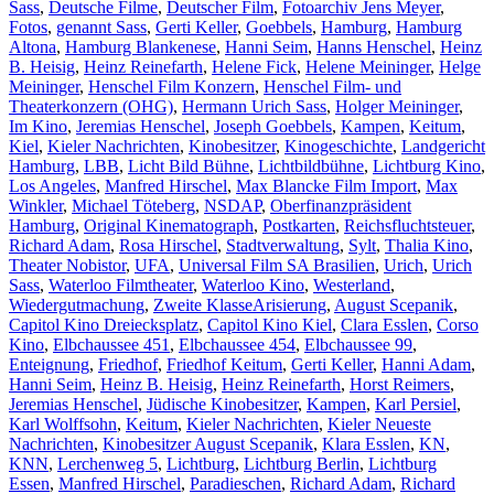
Sass
,
Deutsche Filme
,
Deutscher Film
,
Fotoarchiv Jens Meyer
,
Fotos
,
genannt Sass
,
Gerti Keller
,
Goebbels
,
Hamburg
,
Hamburg
Altona
,
Hamburg Blankenese
,
Hanni Seim
,
Hanns Henschel
,
Heinz
B. Heisig
,
Heinz Reinefarth
,
Helene Fick
,
Helene Meininger
,
Helge
Meininger
,
Henschel Film Konzern
,
Henschel Film- und
Theaterkonzern (OHG)
,
Hermann Urich Sass
,
Holger Meininger
,
Im Kino
,
Jeremias Henschel
,
Joseph Goebbels
,
Kampen
,
Keitum
,
Kiel
,
Kieler Nachrichten
,
Kinobesitzer
,
Kinogeschichte
,
Landgericht
Hamburg
,
LBB
,
Licht Bild Bühne
,
Lichtbildbühne
,
Lichtburg Kino
,
Los Angeles
,
Manfred Hirschel
,
Max Blancke Film Import
,
Max
Winkler
,
Michael Töteberg
,
NSDAP
,
Oberfinanzpräsident
Hamburg
,
Original Kinematograph
,
Postkarten
,
Reichsfluchtsteuer
,
Richard Adam
,
Rosa Hirschel
,
Stadtverwaltung
,
Sylt
,
Thalia Kino
,
Theater Nobistor
,
UFA
,
Universal Film SA Brasilien
,
Urich
,
Urich
Sass
,
Waterloo Filmtheater
,
Waterloo Kino
,
Westerland
,
Schlagwörter
Wiedergutmachung
,
Zweite Klasse
Arisierung
,
August Scepanik
,
Capitol Kino Dreiecksplatz
,
Capitol Kino Kiel
,
Clara Esslen
,
Corso
Kino
,
Elbchaussee 451
,
Elbchaussee 454
,
Elbchaussee 99
,
Enteignung
,
Friedhof
,
Friedhof Keitum
,
Gerti Keller
,
Hanni Adam
,
Hanni Seim
,
Heinz B. Heisig
,
Heinz Reinefarth
,
Horst Reimers
,
Jeremias Henschel
,
Jüdische Kinobesitzer
,
Kampen
,
Karl Persiel
,
Karl Wolffsohn
,
Keitum
,
Kieler Nachrichten
,
Kieler Neueste
Nachrichten
,
Kinobesitzer August Scepanik
,
Klara Esslen
,
KN
,
KNN
,
Lerchenweg 5
,
Lichtburg
,
Lichtburg Berlin
,
Lichtburg
Essen
,
Manfred Hirschel
,
Paradieschen
,
Richard Adam
,
Richard