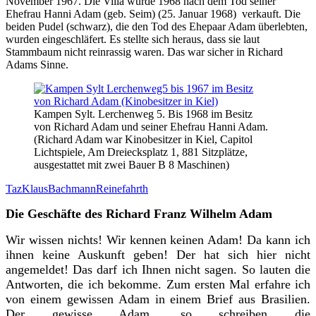
November 1967. Die Villa wurde 1968 nach dem Tod seiner
Ehefrau Hanni Adam (geb. Seim) (25. Januar 1968) verkauft. Die
beiden Pudel (schwarz), die den Tod des Ehepaar Adam überlebten,
wurden eingeschläfert. Es stellte sich heraus, dass sie laut
Stammbaum nicht reinrassig waren. Das war sicher in Richard
Adams Sinne.
Kampen Sylt. Lerchenweg 5. Bis 1968 im Besitz
von Richard Adam und seiner Ehefrau Hanni Adam.
(Richard Adam war Kinobesitzer in Kiel, Capitol
Lichtspiele, Am Dreiecksplatz 1, 881 Sitzplätze,
ausgestattet mit zwei Bauer B 8 Maschinen)
TazKlausBachmannReinefahrth
Die Geschäfte des Richard Franz Wilhelm Adam
Wir wissen nichts! Wir kennen keinen Adam! Da kann ich
ihnen keine Auskunft geben! Der hat sich hier nicht
angemeldet! Das darf ich Ihnen nicht sagen.
So lauten die
Antworten, die ich bekomme.
Zum ersten Mal erfahre ich
von einem gewissen Adam in einem Brief aus Brasilien.
Der gewisse Adam, so schreiben die