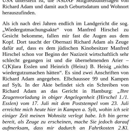
USA unterstellt ist, die NSDAP Mitgliedsunterlagen von
Richard Adam und damit auch Geburtsdatum und Wohnort
herauszufinden.
Als ich nach drei Jahren endlich im Landgericht die sog.
„Wiedergutmachungsakte“ von Manfred Hirschel zu
Gesicht bekomme, fallen mir fast die Augen aus dem
Kopf. Dort taucht der Obernazi Richard Adam als Zeuge
dafür auf, dass es dem jüdischen Kinobesitzer Manfred
Hirschel schon vor Beginn der Nazizeit wirtschaftlich sehr
schlecht gegangen ist und die übernehmenden Arier –
C(K)lara Esslen und Heinrich (Heinz) B. Heisig „nichts
wiedergutzumachen hätten“. Es sind zwei Anschriften von
Richard Adam angegeben. Elbchaussee 99 und Kampen
auf Sylt
.
In der Akte befindet sich ein Schreiben von
Richard Adam an das Gericht in Hamburg:
„Ihre
Zeugenvorladung in obiger Angelegenheit (Hirschel 1./1.
Esslen) vom 17. Juli mit dem Poststempel vom 23. Juli
erreichte mich heute hier in Kampen a. Sylt, wohin ich seit
einiger Zeit meinen Wohnsitz verlegt habe. Ich bin gerne
bereit, als Zeuge zu erscheinen, mache Sie jedoch darauf
aufmerksam, dass mir dadurch an Fahrtkosten 2.Kl.