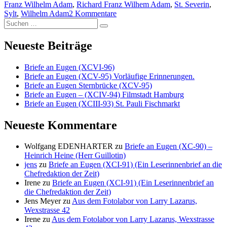
Franz Wilhelm Adam
,
Richard Franz Wilhem Adam
,
St. Severin
,
zu
Sylt
,
Wilhelm Adam
2 Kommentare
Suche
Auf
Suchen
nach:
der
Suche
Neueste Beiträge
nach
Richard
Briefe an Eugen (XCVI-96)
Adam
Briefe an Eugen (XCV-95) Vorläufige Erinnerungen.
Briefe an Eugen Sternbrücke (XCV-95)
Briefe an Eugen – (XCIV-94) Filmstadt Hamburg
Briefe an Eugen (XCIII-93) St. Pauli Fischmarkt
Neueste Kommentare
Wolfgang EDENHARTER
zu
Briefe an Eugen (XC-90) –
Heinrich Heine (Herr Guillotin)
jens
zu
Briefe an Eugen (XCI-91) (Ein Leserinnenbrief an die
Chefredaktion der Zeit)
Irene
zu
Briefe an Eugen (XCI-91) (Ein Leserinnenbrief an
die Chefredaktion der Zeit)
Jens Meyer
zu
Aus dem Fotolabor von Larry Lazarus,
Wexstrasse 42
Irene
zu
Aus dem Fotolabor von Larry Lazarus, Wexstrasse