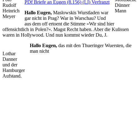
PDf Briefe an Eugen (8.156) (LI) Verfranzt
Rudolf
Dünner
Heinrich
Mann
Hallo Eugen,
Maslowskis Wurstladen war
Meyer
gar nicht in Prag? War in Warschau? Und
aus dem off ertoent die Stimme »Wir sind hier
offensichtlich in Polen?«. Magst Recht haben. Aber die Kulissen
waren in Hollywood. Und nun kommst wieder Du, J.
Hallo Eugen,
das mit den Thueringer Wuersten, die
man nicht
Lothar
Danner
und der
Hamburger
Aufstand.