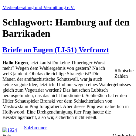
Zum
Medienberatung und Vermittlung e.V.
Inhalt
springen
Schlagwort:
Hamburg auf den
Barrikaden
Briefe an Eugen (LI-51) Verfranzt
Hallo Eugen
, jetzt kaufst Du keine Thueringer Wurst
mehr? Wegen dem Wahlergebnis von gestern? Na ich
Römische
weiß ja nicht. Ob das die richtige Strategie ist? Die
Zahlen
Mauer, der antifaschistische Schutzwall, war ja auch
keine so gute Idee, letztlich. Und nur wegen eines Wahlergebnisses
gleich zum Vegetarier werden? Das hat schon Lubitsch
herausgefunden, das das nicht funktioniert. Schließlich hat er den
Hitler Schauspieler Bronski vor dem Schlachterladen von
Maslowski in Prag fotografiert. Aber dieses Prag war natuerlich in
Hollywood. Eine Drehgenehmigung fuer Prag haette die
Besatzungsmacht, also wir, sicherlich nicht erteilt.
Salzbrenner
Foto
Mordsache