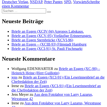
Deutscher Verlag
,
NSDAP
,
Peter Panter
,
SPD
,
Vorwärts
Schreibe
zu
einen Kommentar
Suche
LARISSA
Suchen
nach:
REISSNER
von
Neueste Beiträge
Kurt
Tucholsky
Briefe an Eugen (XCIV-94) Apropos Labskaus.
(Ignaz
Briefe an Eugen (XCV-95) Vorläufige Erinnerungen.
Wrobel)
Briefe an Eugen Sternbrücke (XCVI-96)
Briefe an Eugen – (XCIII-93) Filmstadt Hamburg
Briefe an Eugen (XCI-91) St. Pauli Fischmarkt
Neueste Kommentare
Wolfgang EDENHARTER
zu
Briefe an Eugen (XC-90) –
Heinrich Heine (Herr Guillotin)
jens
zu
Briefe an Eugen (XCI-91) (Ein Leserinnenbrief an die
Chefredaktion der Zeit)
Irene
zu
Briefe an Eugen (XCI-91) (Ein Leserinnenbrief an
die Chefredaktion der Zeit)
Jens Meyer
zu
Aus dem Fotolabor von Larry Lazarus,
Wexstrasse 42
Irene
zu
Aus dem Fotolabor von Larry Lazarus, Wexstrasse