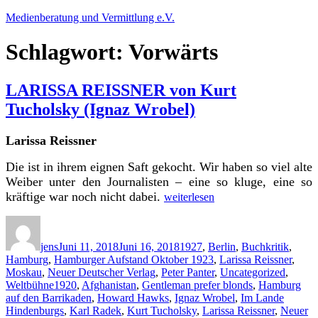
Zum
Medienberatung und Vermittlung e.V.
Inhalt
springen
Schlagwort:
Vorwärts
LARISSA REISSNER von Kurt
Tucholsky (Ignaz Wrobel)
Larissa Reissner
D
ie ist in ihrem eignen Saft gekocht. Wir haben so viel alte
Weiber unter den Journalisten – eine so kluge, eine so
„LARISSA
kräftige war noch nicht dabei.
weiterlesen
REISSNER
von
Autor
Veröffentlicht
Kategorien
Kurt
am
Tucholsky
jens
Juni 11, 2018
Juni 16, 2018
1927
,
Berlin
,
Buchkritik
,
(Ignaz
Hamburg
,
Hamburger Aufstand Oktober 1923
,
Larissa Reissner
,
Wrobel)“
Moskau
,
Neuer Deutscher Verlag
,
Peter Panter
,
Uncategorized
,
Schlagwörter
Weltbühne
1920
,
Afghanistan
,
Gentleman prefer blonds
,
Hamburg
auf den Barrikaden
,
Howard Hawks
,
Ignaz Wrobel
,
Im Lande
Hindenburgs
,
Karl Radek
,
Kurt Tucholsky
,
Larissa Reissner
,
Neuer