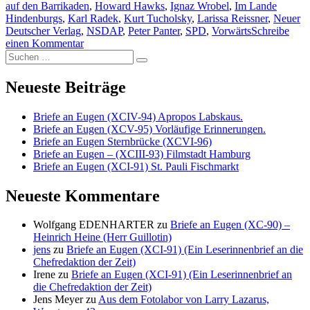
auf den Barrikaden
,
Howard Hawks
,
Ignaz Wrobel
,
Im Lande
Hindenburgs
,
Karl Radek
,
Kurt Tucholsky
,
Larissa Reissner
,
Neuer
Deutscher Verlag
,
NSDAP
,
Peter Panter
,
SPD
,
Vorwärts
Schreibe
zu
einen Kommentar
Suche
LARISSA
Suchen
nach:
REISSNER
von
Neueste Beiträge
Kurt
Tucholsky
Briefe an Eugen (XCIV-94) Apropos Labskaus.
(Ignaz
Briefe an Eugen (XCV-95) Vorläufige Erinnerungen.
Wrobel)
Briefe an Eugen Sternbrücke (XCVI-96)
Briefe an Eugen – (XCIII-93) Filmstadt Hamburg
Briefe an Eugen (XCI-91) St. Pauli Fischmarkt
Neueste Kommentare
Wolfgang EDENHARTER
zu
Briefe an Eugen (XC-90) –
Heinrich Heine (Herr Guillotin)
jens
zu
Briefe an Eugen (XCI-91) (Ein Leserinnenbrief an die
Chefredaktion der Zeit)
Irene
zu
Briefe an Eugen (XCI-91) (Ein Leserinnenbrief an
die Chefredaktion der Zeit)
Jens Meyer
zu
Aus dem Fotolabor von Larry Lazarus,