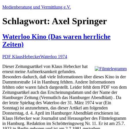
Zum
Medienberatung und Vermittlung e.V.
Inhalt
springen
Schlagwort:
Axel Springer
Waterloo Kino (Das waren herrliche
Zeiten)
PDF KlausHebeckerWaterloo 1974
Dieser Zeitungsartikel von Klaus Hebecker hat
erneut meine Aufmerksamkeit gefunden.
Besonders dadurch, daß viele Informationen über dieses Kino in der
Dammtorstraße 14 in Hamburg fehlten. Andere Informationen
fehlten oder waren falsch dargestellt. Leider fehlt dem PDF von dem
Zeitungsartikel auch das Erscheinungsdatum und der Name der
Hamburger Zeitung (Vermutlich das Hamburger Abendblatt) . Da
der letzte Spieltag des Waterloo der 31. März 1974 war (Ein
Sonntag) ist anzunehmen, das dieser Artikel am folgenden
Donnerstag, d. 4. April im Hamburger Abendblatt erschienen ist.
Klaus Hebecker war Journalist und Herausgeber des Filmtelegramm
in Hamburg. Redaktion im Schrötteringsweg Nr. 11. Er ist am 25.7.
1923 in Berlin geboren und ist am 2.7.1981 gestorben.